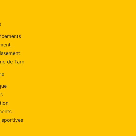
s
ancements
ement
nissement
me de Tarn
ne
que
os
tion
ments
s sportives