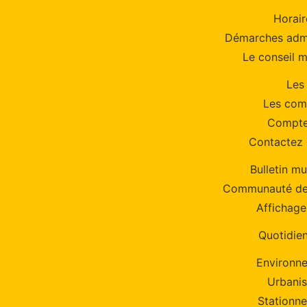
Horair
Démarches admi
Le conseil m
Les
Les com
Compte
Contactez 
Bulletin mu
Communauté d
Affichage
Quotidie
Environn
Urbani
Stationn