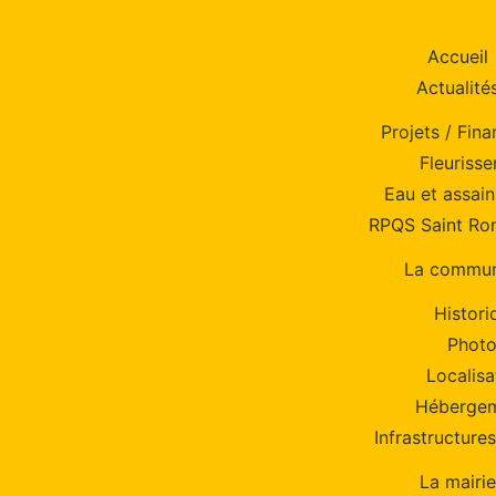
Accueil
Actualité
Projets / Fin
Fleuriss
Eau et assai
RPQS Saint Ro
La commu
Histori
Phot
Localisa
Héberge
Infrastructure
La mairie