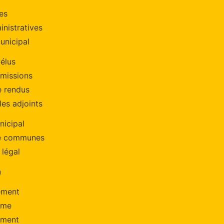
es
nistratives
unicipal
 élus
missions
 rendus
les adjoints
nicipal
e communes
 légal
n
ement
sme
ement