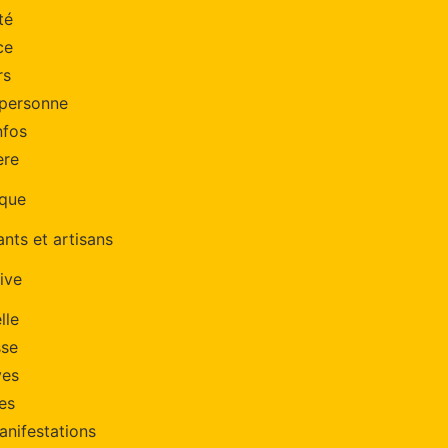
té
ce
rs
 personne
nfos
ère
ique
nts et artisans
ive
lle
sse
ves
es
anifestations